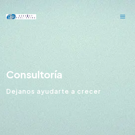
Ir
MAI
al
ME
contenido
Consultoría
Dejanos ayudarte a crecer